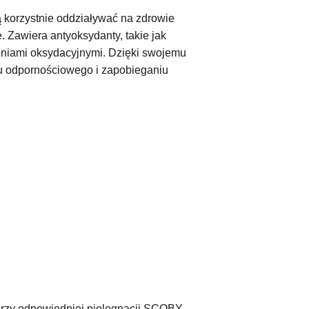
ą korzystnie oddziaływać na zdrowie
e. Zawiera antyoksydanty, takie jak
zeniami oksydacyjnymi. Dzięki swojemu
u odpornościowego i zapobieganiu
Przy odpowiedniej pielęgnacji SCOBY