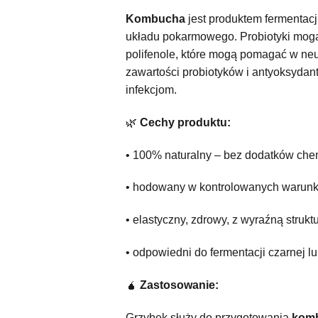
Kombucha
jest produktem fermentacji
układu pokarmowego. Probiotyki mogą w
polifenole, które mogą pomagać w n
zawartości probiotyków i antyoksyd
infekcjom.
🌿
Cechy produktu:
• 100% naturalny – bez dodatków ch
• hodowany w kontrolowanych warun
• elastyczny, zdrowy, z wyraźną strukt
• odpowiedni do fermentacji czarnej lu
🧉
Zastosowanie:
Grzybek służy do przygotowania
kom