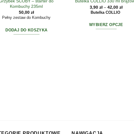
Grzybek SCOBY – starter do
Butelka COLLIO 330 ml brązo
Kombuchy 235ml
Zakre
3,90
zł
–
42,00
zł
cen:
50,00
zł
Butelka COLLIO
od
Pełny zestaw do Kombuchy
3,90 z
do
WYBIERZ OPCJE
42,00 
DODAJ DO KOSZYKA
Ten
produkt
ma
wiele
wariantów.
Opcje
można
wybrać
na
stronie
produktu
TEGORIE PRODUKTOWE
NAWIGACJA