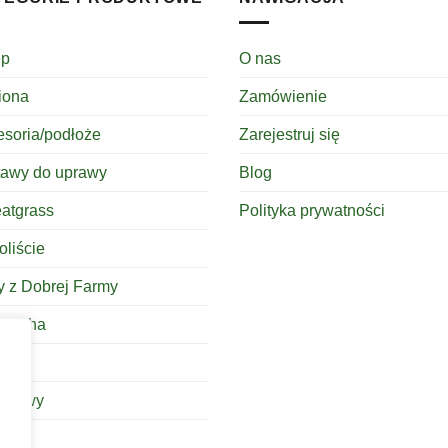
ep
O nas
iona
Zamówienie
esoria/podłoże
Zarejestruj się
tawy do uprawy
Blog
atgrass
Polityka prywatności
oliście
y z Dobrej Farmy
bucha
baty
yprawy
ook