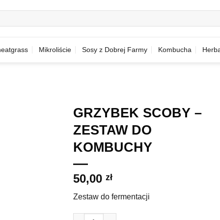
eatgrass
Mikroliście
Sosy z Dobrej Farmy
Kombucha
Herba
GRZYBEK SCOBY –
ZESTAW DO
KOMBUCHY
50,00
zł
Zestaw do fermentacji
ilość GRZYBEK SCOBY – ZESTAW DO KOM