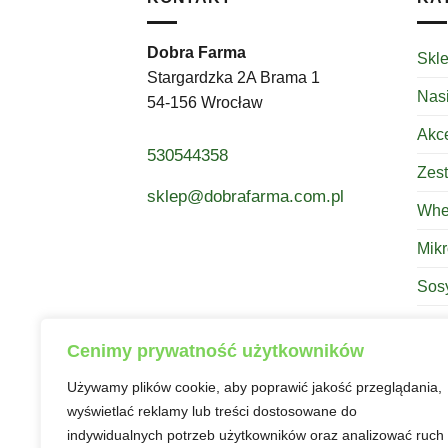
Dobra Farma
Skl
Stargardzka 2A Brama 1
Nas
54-156 Wrocław
Akc
530544358
Zes
sklep@dobrafarma.com.pl
Whe
Mikr
Sos
Kom
Cenimy prywatność użytkowników
Her
Używamy plików cookie, aby poprawić jakość przeglądania,
Prz
wyświetlać reklamy lub treści dostosowane do
indywidualnych potrzeb użytkowników oraz analizować ruch
E-b