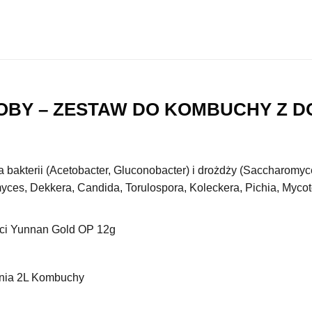
OBY – ZESTAW DO KOMBUCHY Z D
 bakterii (Acetobacter, Gluconobacter) i drożdży (Saccharomy
es, Dekkera, Candida, Torulospora, Koleckera, Pichia, Mycot
ości Yunnan Gold OP 12g
ania 2L Kombuchy