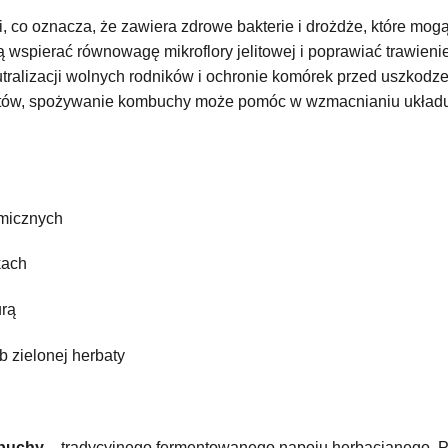
, co oznacza, że zawiera zdrowe bakterie i drożdże, które mog
spierać równowagę mikroflory jelitowej i poprawiać trawieni
eutralizacji wolnych rodników i ochronie komórek przed uszkod
antów, spożywanie kombuchy może pomóc w wzmacnianiu układ
emicznych
kach
urą
b zielonej herbaty
buchy
– tradycyjnego fermentowanego napoju herbacianego. 