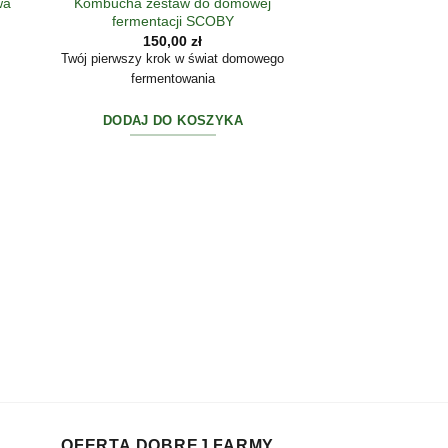
Kombucha zestaw do domowej
wa
fermentacji SCOBY
s
150,00
zł
Twój pierwszy krok w świat domowego
ł
fermentowania
zł
DODAJ DO KOSZYKA
AKCESORIA D
Zestaw pokrywe
robienia kombu
15,0
5 sz
DODAJ DO 
OFERTA DOBREJ FARMY