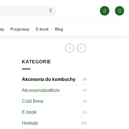
ty
Przyprawy
E-book
Blog
KATEGORIE
Akcesoria do kombuchy
(6)
Akcesoria/podłoże
(7)
Cold Brew
(4)
E-book
(1)
Herbaty
(10)
BUCHY