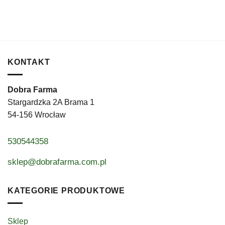
na
stronie
produktu
KONTAKT
Dobra Farma
Stargardzka 2A Brama 1
54-156 Wrocław
530544358
sklep@dobrafarma.com.pl
KATEGORIE PRODUKTOWE
Sklep