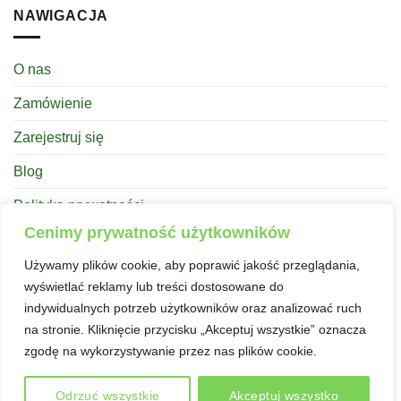
NAWIGACJA
O nas
Zamówienie
Zarejestruj się
Blog
Polityka prywatności
Cenimy prywatność użytkowników
OFERTA DOBREJ FARMY
Używamy plików cookie, aby poprawić jakość przeglądania,
wyświetlać reklamy lub treści dostosowane do
indywidualnych potrzeb użytkowników oraz analizować ruch
Mikroliście Wrocław
na stronie. Kliknięcie przycisku „Akceptuj wszystkie” oznacza
zgodę na wykorzystywanie przez nas plików cookie.
Odrzuć wszystkie
Akceptuj wszystko