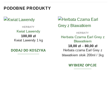
PODOBNE PRODUKTY
HERBATY
Kwiat Lawendy
HERBATY
100,00
zł
Herbata Czarna Earl Grey z
Kwiat Lawendy 1 kg
Bławatkiem
Zakres
18,00
zł
–
80,00
zł
cen:
Herbata czarna Earl Grey z
DODAJ DO KOSZYKA
od
bławatkiem słoik 200ml / 1kg
18,00 zł
do
80,00 zł
WYBIERZ OPCJE
Ten
produkt
ma
wiele
wariantów.
Opcje
można
wybrać