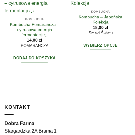
KOMBUCHA
Kombucha – Japońska
KOMBUCHA
Kolekcja
Kombucha Pomarańcza –
18,00
zł
cytrusowa energia
Smaki Światu
fermentacji 🍊
14,00
zł
WYBIERZ OPCJE
POMARANCZA
Ten
DODAJ DO KOSZYKA
produkt
ma
wiele
wariantów.
Opcje
można
wybrać
na
KONTAKT
stronie
produktu
Dobra Farma
Stargardzka 2A Brama 1