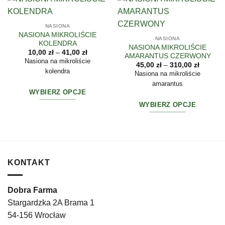
NASIONA
NASIONA MIKROLIŚCIE
NASIONA
KOLENDRA
NASIONA MIKROLIŚCIE
Zakres
10,00
zł
–
41,00
zł
AMARANTUS CZERWONY
cen:
Nasiona na mikroliście
Zakres
od
45,00
zł
–
310,00
zł
cen:
kolendra
10,00 zł
Nasiona na mikroliście
od
do
amarantus
45,00 zł
41,00 zł
do
WYBIERZ OPCJE
310,00 z
WYBIERZ OPCJE
Ten
produkt
Ten
ma
produkt
wiele
ma
wariantów.
wiele
Opcje
wariantów.
KONTAKT
można
Opcje
wybrać
można
na
Dobra Farma
wybrać
stronie
na
Stargardzka 2A Brama 1
produktu
stronie
54-156 Wrocław
produktu