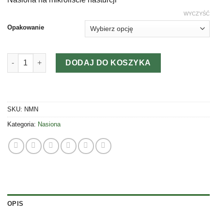
od
42,00 zł
WYCZYŚĆ
do
Opakowanie
302,00 zł
ilość NASIONA MIKROLIŚCIE NASTURCJA
DODAJ DO KOSZYKA
SKU:
NMN
Kategoria:
Nasiona
OPIS