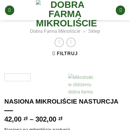
Skip
to
content
Dobra Farma Mikroliście
»
Sklep
FILTRUJ
NASIONA MIKROLIŚCIE NASTURCJA
Zakres
42,00
–
302,00
zł
zł
cen:
Nasiona na mikroliście nasturcji