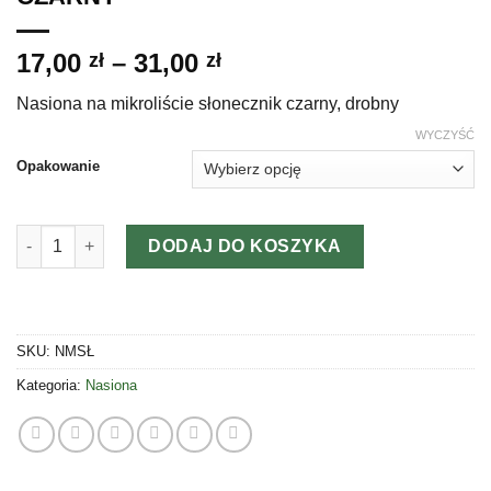
Zakres
17,00
–
31,00
zł
zł
cen:
Nasiona na mikroliście słonecznik czarny, drobny
od
17,00 zł
WYCZYŚĆ
do
Opakowanie
31,00 zł
ilość NASIONA MIKROLIŚCIE SŁONECZNIK CZARNY
DODAJ DO KOSZYKA
SKU:
NMSŁ
Kategoria:
Nasiona