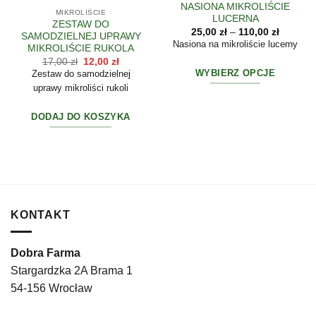
NASIONA MIKROLIŚCIE
MIKROLIŚCIE
LUCERNA
ZESTAW DO
Zakres
25,00
zł
–
110,00
zł
SAMODZIELNEJ UPRAWY
cen:
Nasiona na mikroliście lucerny
MIKROLIŚCIE RUKOLA
od
25,00 zł
Pierwotna
Aktualna
17,00
zł
12,00
zł
do
cena
cena
WYBIERZ OPCJE
Zestaw do samodzielnej
110,00 z
wynosiła:
wynosi:
uprawy mikroliści rukoli
17,00 zł.
12,00 zł.
Ten
produkt
DODAJ DO KOSZYKA
ma
wiele
wariantów.
Opcje
można
wybrać
na
KONTAKT
stronie
produktu
Dobra Farma
Stargardzka 2A Brama 1
54-156 Wrocław