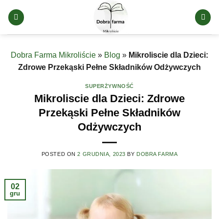
Skip
to
content
Dobra Farma Mikroliście
»
Blog
»
Mikroliscie dla Dzieci:
Zdrowe Przekąski Pełne Składników Odżywczych
SUPERŻYWNOŚĆ
Mikroliscie dla Dzieci: Zdrowe
Przekąski Pełne Składników
Odżywczych
POSTED ON
2 GRUDNIA, 2023
BY
DOBRA FARMA
02
gru