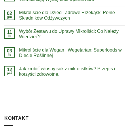
Mikroliscie dla Dzieci: Zdrowe Przekąski Pełne
02
gru
Składników Odżywczych
Wybór Zestawu do Uprawy Mikroliści: Co Należy
11
lis
Wiedzieć?
Mikroliście dla Wegan i Wegetarian: Superfoods w
03
lis
Diecie Roślinnej
Jak zrobić własny sok z mikrolistków? Przepis i
12
paź
korzyści zdrowotne.
KONTAKT