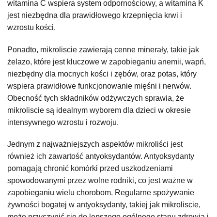
witamina C wspiera system odpornościowy, a witamina K
jest niezbędna dla prawidłowego krzepnięcia krwi i
wzrostu kości.
Ponadto, mikroliscie zawierają cenne minerały, takie jak
żelazo, które jest kluczowe w zapobieganiu anemii, wapń,
niezbędny dla mocnych kości i zębów, oraz potas, który
wspiera prawidłowe funkcjonowanie mięśni i nerwów.
Obecność tych składników odżywczych sprawia, że
mikroliscie są idealnym wyborem dla dzieci w okresie
intensywnego wzrostu i rozwoju.
Jednym z najważniejszych aspektów mikroliści jest
również ich zawartość antyoksydantów. Antyoksydanty
pomagają chronić komórki przed uszkodzeniami
spowodowanymi przez wolne rodniki, co jest ważne w
zapobieganiu wielu chorobom. Regularne spożywanie
żywności bogatej w antyoksydanty, takiej jak mikroliscie,
może przyczynić się do lepszego ogólnego stanu zdrowia i