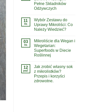
Pełne Składników
Odżywczych
Wybór Zestawu do
11
lis
Uprawy Mikroliści: Co
Należy Wiedzieć?
Mikroliście dla Wegan i
03
lis
Wegetarian:
Superfoods w Diecie
Roślinnej
Jak zrobić własny sok
12
paź
z mikrolistków?
Przepis i korzyści
zdrowotne.