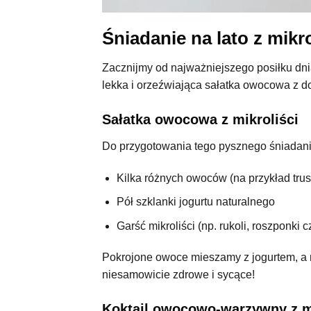
Śniadanie na lato z mikro
Zacznijmy od najważniejszego posiłku dni
lekka i orzeźwiająca sałatka owocowa z do
Sałatka owocowa z mikroliści
Do przygotowania tego pysznego śniadani
Kilka różnych owoców (na przykład trus
Pół szklanki jogurtu naturalnego
Garść mikroliści (np. rukoli, roszponki c
Pokrojone owoce mieszamy z jogurtem, a n
niesamowicie zdrowe i sycące!
Koktajl owocowo-warzywny z mi