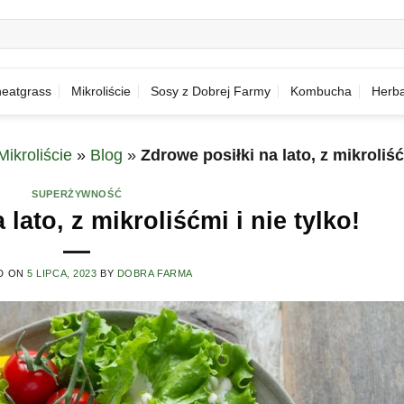
eatgrass
Mikroliście
Sosy z Dobrej Farmy
Kombucha
Herba
ikroliście
»
Blog
»
Zdrowe posiłki na lato, z mikroliść
SUPERŻYWNOŚĆ
lato, z mikroliśćmi i nie tylko!
D ON
5 LIPCA, 2023
BY
DOBRA FARMA