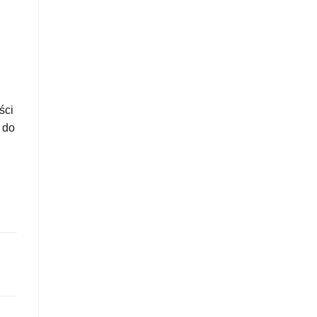
ści
 do