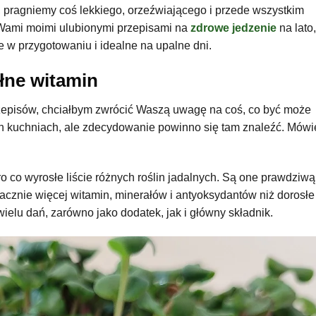
pragniemy coś lekkiego, orzeźwiającego i przede wszystkim
z Wami moimi ulubionymi przepisami na
zdrowe jedzenie
na lato,
te w przygotowaniu i idealne na upalne dni.
ełne witamin
zepisów, chciałbym zwrócić Waszą uwagę na coś, co być może
ch kuchniach, ale zdecydowanie powinno się tam znaleźć. Mówi
ro co wyrosłe liście różnych roślin jadalnych. Są one prawdziwą
acznie więcej witamin, minerałów i antyoksydantów niż dorosłe
 wielu dań, zarówno jako dodatek, jak i główny składnik.