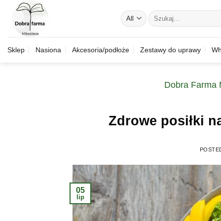
Skip
Szukaj:
to
content
Sklep
Nasiona
Akcesoria/podłoże
Zestawy do uprawy
Wh
Dobra Farma M
Zdrowe posiłki na 
POSTE
05
lip