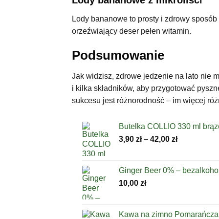
Lody bananowe z mikroliści
Lody bananowe to prosty i zdrowy sposób n
orzeźwiający deser pełen witamin.
Podsumowanie
Jak widzisz, zdrowe jedzenie na lato nie
i kilka składników, aby przygotować pyszn
sukcesu jest różnorodność – im więcej ró
Butelka COLLIO 330 ml brą
Zakres
3,90
zł
–
42,00
zł
cen:
od
3,90 zł
Ginger Beer 0% – bezalkoho
do
10,00
zł
42,00 zł
Kawa na zimno Pomarańcza