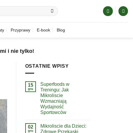
ty
Przyprawy
E-book
Blog
mi i nie tylko!
OSTATNIE WPISY
Superfoods w
15
gru
Treningu: Jak
Mikroliscie
Wzmacniają
Wydajność
Sportowców
Mikroliscie dla Dzieci:
02
gru
Zdrowe Przekąski